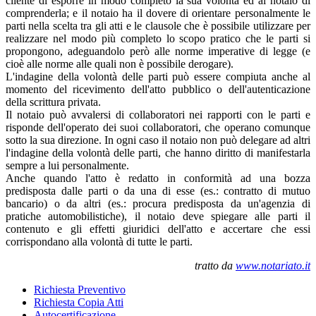
cliente di esporre in modo completo la sua volontà ed al notaio di
comprenderla; e il notaio ha il dovere di orientare personalmente le
parti nella scelta tra gli atti e le clausole che è possibile utilizzare per
realizzare nel modo più completo lo scopo pratico che le parti si
propongono, adeguandolo però alle norme imperative di legge (e
cioè alle norme alle quali non è possibile derogare).
L'indagine della volontà delle parti può essere compiuta anche al
momento del ricevimento dell'atto pubblico o dell'autenticazione
della scrittura privata.
Il notaio può avvalersi di collaboratori nei rapporti con le parti e
risponde dell'operato dei suoi collaboratori, che operano comunque
sotto la sua direzione. In ogni caso il notaio non può delegare ad altri
l'indagine della volontà delle parti, che hanno diritto di manifestarla
sempre a lui personalmente.
Anche quando l'atto è redatto in conformità ad una bozza
predisposta dalle parti o da una di esse (es.: contratto di mutuo
bancario) o da altri (es.: procura predisposta da un'agenzia di
pratiche automobilistiche), il notaio deve spiegare alle parti il
contenuto e gli effetti giuridici dell'atto e accertare che essi
corrispondano alla volontà di tutte le parti.
tratto da
www.notariato.it
Richiesta Preventivo
Richiesta Copia Atti
Autocertificazione