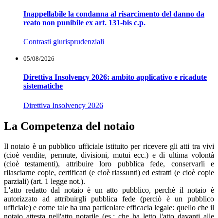
Inappellabile la condanna al risarcimento del danno da
reato non punibile ex art. 131-bis c.p.
Contrasti giurisprudenziali
05/08/2026
Direttiva Insolvency 2026: ambito applicativo e ricadute
sistematiche
Direttiva Insolvency 2026
La Competenza del notaio
Il notaio è un pubblico ufficiale istituito per ricevere gli atti tra vivi
(cioè vendite, permute, divisioni, mutui ecc.) e di ultima volontà
(cioè testamenti), attribuire loro pubblica fede, conservarli e
rilasciarne copie, certificati (e cioè riassunti) ed estratti (e cioè copie
parziali) (art. 1 legge not.).
L'atto redatto dal notaio è un atto pubblico, perchè il notaio è
autorizzato ad attribuirgli pubblica fede (perciò è un pubblico
ufficiale) e come tale ha una particolare efficacia legale: quello che il
notaio attesta nell'atto notarile (es.: che ha letto l'atto davanti alle