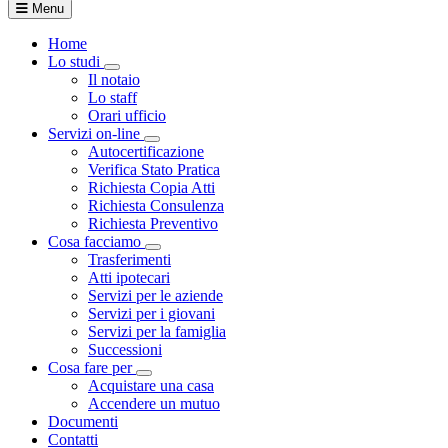
Menu
Home
Lo studi
Visualizza menù di secondo livello
Il notaio
Lo staff
Orari ufficio
Servizi on-line
Visualizza menù di secondo livello
Autocertificazione
Verifica Stato Pratica
Richiesta Copia Atti
Richiesta Consulenza
Richiesta Preventivo
Cosa facciamo
Visualizza menù di secondo livello
Trasferimenti
Atti ipotecari
Servizi per le aziende
Servizi per i giovani
Servizi per la famiglia
Successioni
Cosa fare per
Visualizza menù di secondo livello
Acquistare una casa
Accendere un mutuo
Documenti
Contatti